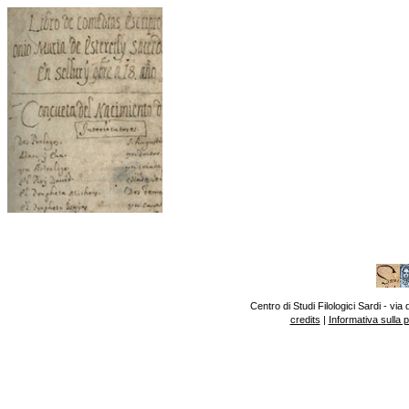
Centro di Studi Filologici Sardi - v
credits
|
Informativa sulla 