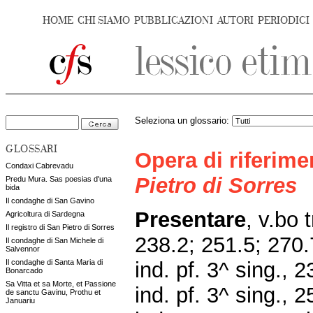
HOME
CHI SIAMO
PUBBLICAZIONI
AUTORI
PERIODICI
Seleziona un glossario:
GLOSSARI
Opera di riferim
Condaxi Cabrevadu
Pietro di Sorres
Predu Mura. Sas poesias d'una
bida
Il condaghe di San Gavino
Presentare
, v.bo t
Agricoltura di Sardegna
Il registro di San Pietro di Sorres
238.2; 251.5; 270
Il condaghe di San Michele di
Salvennor
ind. pf. 3^ sing., 
Il condaghe di Santa Maria di
Bonarcado
Sa Vitta et sa Morte, et Passione
ind. pf. 3^ sing., 
de sanctu Gavinu, Prothu et
Januariu