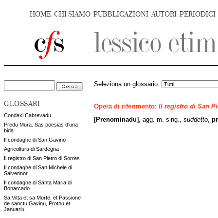
HOME
CHI SIAMO
PUBBLICAZIONI
AUTORI
PERIODICI
Seleziona un glossario:
GLOSSARI
Opera di riferimento:
Il registro di San P
Condaxi Cabrevadu
[Prenominadu]
, agg. m. sing.,
suddetto
,
p
Predu Mura. Sas poesias d'una
bida
Il condaghe di San Gavino
Agricoltura di Sardegna
Il registro di San Pietro di Sorres
Il condaghe di San Michele di
Salvennor
Il condaghe di Santa Maria di
Bonarcado
Sa Vitta et sa Morte, et Passione
de sanctu Gavinu, Prothu et
Januariu