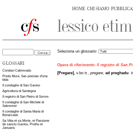
HOME
CHI SIAMO
PUBBLICA
Seleziona un glossario:
GLOSSARI
Opera di riferimento:
Il registro di San P
Condaxi Cabrevadu
[Pregare]
, v.bo tr.,
pregare
,
ad
preghadu
: 
Predu Mura. Sas poesias d'una
bida
Il condaghe di San Gavino
Agricoltura di Sardegna
Il registro di San Pietro di Sorres
Il condaghe di San Michele di
Salvennor
Il condaghe di Santa Maria di
Bonarcado
Sa Vitta et sa Morte, et Passione
de sanctu Gavinu, Prothu et
Januariu