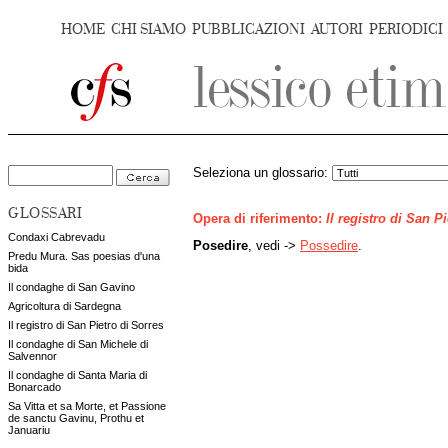
HOME
CHI SIAMO
PUBBLICAZIONI
AUTORI
PERIODICI
Seleziona un glossario:
GLOSSARI
Opera di riferimento:
Il registro di San P
Condaxi Cabrevadu
Posedire
, vedi ->
Possedire
.
Predu Mura. Sas poesias d'una
bida
Il condaghe di San Gavino
Agricoltura di Sardegna
Il registro di San Pietro di Sorres
Il condaghe di San Michele di
Salvennor
Il condaghe di Santa Maria di
Bonarcado
Sa Vitta et sa Morte, et Passione
de sanctu Gavinu, Prothu et
Januariu