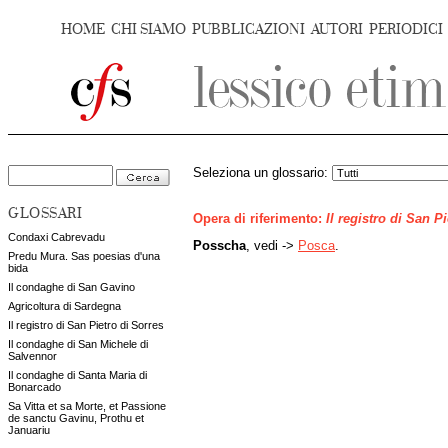
HOME
CHI SIAMO
PUBBLICAZIONI
AUTORI
PERIODICI
Seleziona un glossario:
GLOSSARI
Opera di riferimento:
Il registro di San P
Condaxi Cabrevadu
Posscha
, vedi ->
Posca
.
Predu Mura. Sas poesias d'una
bida
Il condaghe di San Gavino
Agricoltura di Sardegna
Il registro di San Pietro di Sorres
Il condaghe di San Michele di
Salvennor
Il condaghe di Santa Maria di
Bonarcado
Sa Vitta et sa Morte, et Passione
de sanctu Gavinu, Prothu et
Januariu