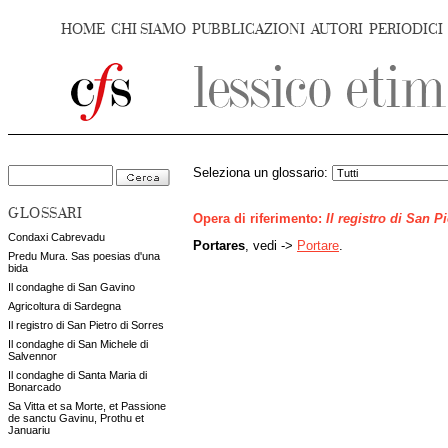
HOME
CHI SIAMO
PUBBLICAZIONI
AUTORI
PERIODICI
Seleziona un glossario:
GLOSSARI
Opera di riferimento:
Il registro di San P
Condaxi Cabrevadu
Portares
, vedi ->
Portare
.
Predu Mura. Sas poesias d'una
bida
Il condaghe di San Gavino
Agricoltura di Sardegna
Il registro di San Pietro di Sorres
Il condaghe di San Michele di
Salvennor
Il condaghe di Santa Maria di
Bonarcado
Sa Vitta et sa Morte, et Passione
de sanctu Gavinu, Prothu et
Januariu