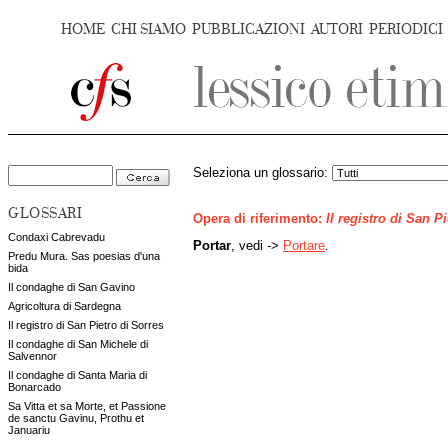
HOME
CHI SIAMO
PUBBLICAZIONI
AUTORI
PERIODICI
Seleziona un glossario:
GLOSSARI
Opera di riferimento:
Il registro di San P
Condaxi Cabrevadu
Portar
, vedi ->
Portare
.
Predu Mura. Sas poesias d'una
bida
Il condaghe di San Gavino
Agricoltura di Sardegna
Il registro di San Pietro di Sorres
Il condaghe di San Michele di
Salvennor
Il condaghe di Santa Maria di
Bonarcado
Sa Vitta et sa Morte, et Passione
de sanctu Gavinu, Prothu et
Januariu