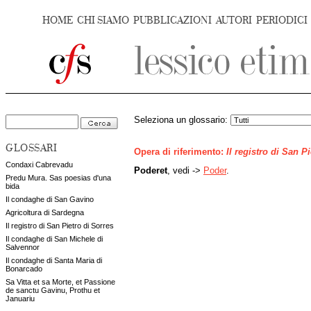
HOME
CHI SIAMO
PUBBLICAZIONI
AUTORI
PERIODICI
Seleziona un glossario:
GLOSSARI
Opera di riferimento:
Il registro di San P
Condaxi Cabrevadu
Poderet
, vedi ->
Poder
.
Predu Mura. Sas poesias d'una
bida
Il condaghe di San Gavino
Agricoltura di Sardegna
Il registro di San Pietro di Sorres
Il condaghe di San Michele di
Salvennor
Il condaghe di Santa Maria di
Bonarcado
Sa Vitta et sa Morte, et Passione
de sanctu Gavinu, Prothu et
Januariu