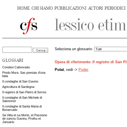
HOME
CHI SIAMO
PUBBLICAZIONI
AUTORI
PERIODICI
Seleziona un glossario:
GLOSSARI
Opera di riferimento:
Il registro di San P
Condaxi Cabrevadu
Potat
, vedi ->
Poder
.
Predu Mura. Sas poesias d'una
bida
Il condaghe di San Gavino
Agricoltura di Sardegna
Il registro di San Pietro di Sorres
Il condaghe di San Michele di
Salvennor
Il condaghe di Santa Maria di
Bonarcado
Sa Vitta et sa Morte, et Passione
de sanctu Gavinu, Prothu et
Januariu