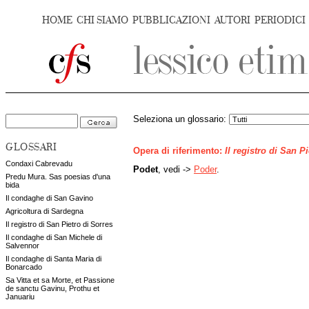
HOME
CHI SIAMO
PUBBLICAZIONI
AUTORI
PERIODICI
Seleziona un glossario:
GLOSSARI
Opera di riferimento:
Il registro di San P
Condaxi Cabrevadu
Podet
, vedi ->
Poder
.
Predu Mura. Sas poesias d'una
bida
Il condaghe di San Gavino
Agricoltura di Sardegna
Il registro di San Pietro di Sorres
Il condaghe di San Michele di
Salvennor
Il condaghe di Santa Maria di
Bonarcado
Sa Vitta et sa Morte, et Passione
de sanctu Gavinu, Prothu et
Januariu