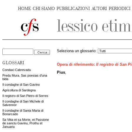
HOME
CHI SIAMO
PUBBLICAZIONI
AUTORI
PERIODICI
Seleziona un glossario:
GLOSSARI
Opera di riferimento:
Il registro di San P
Condaxi Cabrevadu
Pius
,
Predu Mura. Sas poesias d'una
bida
Il condaghe di San Gavino
Agricoltura di Sardegna
Il registro di San Pietro di Sorres
Il condaghe di San Michele di
Salvennor
Il condaghe di Santa Maria di
Bonarcado
Sa Vitta et sa Morte, et Passione
de sanctu Gavinu, Prothu et
Januariu