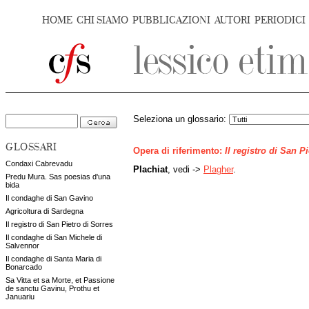
HOME
CHI SIAMO
PUBBLICAZIONI
AUTORI
PERIODICI
Seleziona un glossario:
GLOSSARI
Opera di riferimento:
Il registro di San P
Condaxi Cabrevadu
Plachiat
, vedi ->
Plagher
.
Predu Mura. Sas poesias d'una
bida
Il condaghe di San Gavino
Agricoltura di Sardegna
Il registro di San Pietro di Sorres
Il condaghe di San Michele di
Salvennor
Il condaghe di Santa Maria di
Bonarcado
Sa Vitta et sa Morte, et Passione
de sanctu Gavinu, Prothu et
Januariu