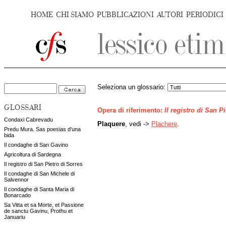
HOME
CHI SIAMO
PUBBLICAZIONI
AUTORI
PERIODICI
Seleziona un glossario:
GLOSSARI
Opera di riferimento:
Il registro di San P
Condaxi Cabrevadu
Plaquere
, vedi ->
Plachere
.
Predu Mura. Sas poesias d'una
bida
Il condaghe di San Gavino
Agricoltura di Sardegna
Il registro di San Pietro di Sorres
Il condaghe di San Michele di
Salvennor
Il condaghe di Santa Maria di
Bonarcado
Sa Vitta et sa Morte, et Passione
de sanctu Gavinu, Prothu et
Januariu