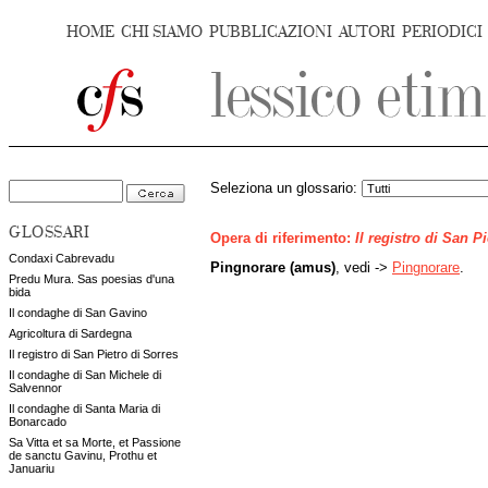
HOME
CHI SIAMO
PUBBLICAZIONI
AUTORI
PERIODICI
Seleziona un glossario:
GLOSSARI
Opera di riferimento:
Il registro di San P
Condaxi Cabrevadu
Pingnorare (amus)
, vedi ->
Pingnorare
.
Predu Mura. Sas poesias d'una
bida
Il condaghe di San Gavino
Agricoltura di Sardegna
Il registro di San Pietro di Sorres
Il condaghe di San Michele di
Salvennor
Il condaghe di Santa Maria di
Bonarcado
Sa Vitta et sa Morte, et Passione
de sanctu Gavinu, Prothu et
Januariu