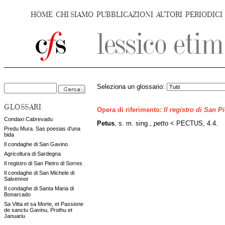
HOME
CHI SIAMO
PUBBLICAZIONI
AUTORI
PERIODICI
Seleziona un glossario:
GLOSSARI
Opera di riferimento:
Il registro di San P
Condaxi Cabrevadu
Petus
, s. m. sing.,
petto
< PECTUS, 4.4.
Predu Mura. Sas poesias d'una
bida
Il condaghe di San Gavino
Agricoltura di Sardegna
Il registro di San Pietro di Sorres
Il condaghe di San Michele di
Salvennor
Il condaghe di Santa Maria di
Bonarcado
Sa Vitta et sa Morte, et Passione
de sanctu Gavinu, Prothu et
Januariu