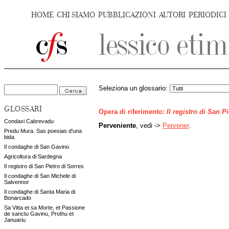
HOME
CHI SIAMO
PUBBLICAZIONI
AUTORI
PERIODICI
Seleziona un glossario:
GLOSSARI
Opera di riferimento:
Il registro di San P
Condaxi Cabrevadu
Perveniente
, vedi ->
Pervener
.
Predu Mura. Sas poesias d'una
bida
Il condaghe di San Gavino
Agricoltura di Sardegna
Il registro di San Pietro di Sorres
Il condaghe di San Michele di
Salvennor
Il condaghe di Santa Maria di
Bonarcado
Sa Vitta et sa Morte, et Passione
de sanctu Gavinu, Prothu et
Januariu