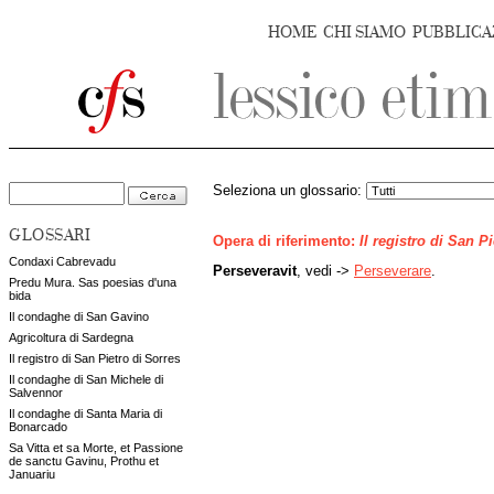
HOME
CHI SIAMO
PUBBLICA
Seleziona un glossario:
GLOSSARI
Opera di riferimento:
Il registro di San P
Condaxi Cabrevadu
Perseveravit
, vedi ->
Perseverare
.
Predu Mura. Sas poesias d'una
bida
Il condaghe di San Gavino
Agricoltura di Sardegna
Il registro di San Pietro di Sorres
Il condaghe di San Michele di
Salvennor
Il condaghe di Santa Maria di
Bonarcado
Sa Vitta et sa Morte, et Passione
de sanctu Gavinu, Prothu et
Januariu