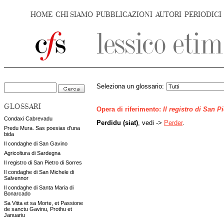
HOME
CHI SIAMO
PUBBLICAZIONI
AUTORI
PERIODICI
Seleziona un glossario:
GLOSSARI
Opera di riferimento:
Il registro di San P
Condaxi Cabrevadu
Perdidu (siat)
, vedi ->
Perder
.
Predu Mura. Sas poesias d'una
bida
Il condaghe di San Gavino
Agricoltura di Sardegna
Il registro di San Pietro di Sorres
Il condaghe di San Michele di
Salvennor
Il condaghe di Santa Maria di
Bonarcado
Sa Vitta et sa Morte, et Passione
de sanctu Gavinu, Prothu et
Januariu