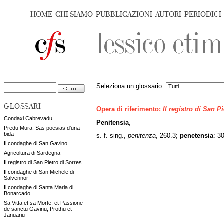
HOME
CHI SIAMO
PUBBLICAZIONI
AUTORI
PERIODICI
Seleziona un glossario:
GLOSSARI
Opera di riferimento:
Il registro di San P
Condaxi Cabrevadu
Penitensia
,
Predu Mura. Sas poesias d'una
bida
s. f. sing.,
penitenza
, 260.3;
penetensia
: 3
Il condaghe di San Gavino
Agricoltura di Sardegna
Il registro di San Pietro di Sorres
Il condaghe di San Michele di
Salvennor
Il condaghe di Santa Maria di
Bonarcado
Sa Vitta et sa Morte, et Passione
de sanctu Gavinu, Prothu et
Januariu