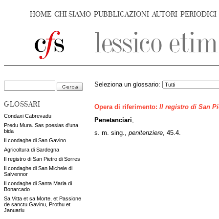
HOME
CHI SIAMO
PUBBLICAZIONI
AUTORI
PERIODICI
Seleziona un glossario:
GLOSSARI
Opera di riferimento:
Il registro di San P
Condaxi Cabrevadu
Penetanciari
,
Predu Mura. Sas poesias d'una
bida
s. m. sing.,
penitenziere
, 45.4.
Il condaghe di San Gavino
Agricoltura di Sardegna
Il registro di San Pietro di Sorres
Il condaghe di San Michele di
Salvennor
Il condaghe di Santa Maria di
Bonarcado
Sa Vitta et sa Morte, et Passione
de sanctu Gavinu, Prothu et
Januariu