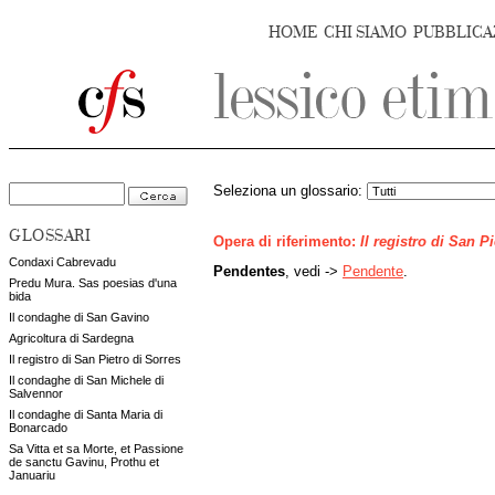
HOME
CHI SIAMO
PUBBLICA
Seleziona un glossario:
GLOSSARI
Opera di riferimento:
Il registro di San P
Condaxi Cabrevadu
Pendentes
, vedi ->
Pendente
.
Predu Mura. Sas poesias d'una
bida
Il condaghe di San Gavino
Agricoltura di Sardegna
Il registro di San Pietro di Sorres
Il condaghe di San Michele di
Salvennor
Il condaghe di Santa Maria di
Bonarcado
Sa Vitta et sa Morte, et Passione
de sanctu Gavinu, Prothu et
Januariu