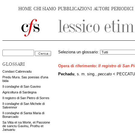
HOME
CHI SIAMO
PUBBLICAZIONI
AUTORI
PERIODICI
Seleziona un glossario:
GLOSSARI
Opera di riferimento:
Il registro di San P
Condaxi Cabrevadu
Pechadu
, s. m. sing.,
peccato
< PECCATUM
Predu Mura. Sas poesias d'una
bida
Il condaghe di San Gavino
Agricoltura di Sardegna
Il registro di San Pietro di Sorres
Il condaghe di San Michele di
Salvennor
Il condaghe di Santa Maria di
Bonarcado
Sa Vitta et sa Morte, et Passione
de sanctu Gavinu, Prothu et
Januariu