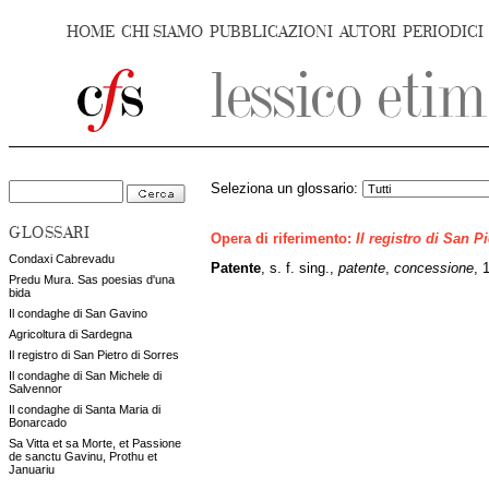
HOME
CHI SIAMO
PUBBLICAZIONI
AUTORI
PERIODICI
Seleziona un glossario:
GLOSSARI
Opera di riferimento:
Il registro di San P
Condaxi Cabrevadu
Patente
, s. f. sing.,
patente
,
concessione
,
1
Predu Mura. Sas poesias d'una
bida
Il condaghe di San Gavino
Agricoltura di Sardegna
Il registro di San Pietro di Sorres
Il condaghe di San Michele di
Salvennor
Il condaghe di Santa Maria di
Bonarcado
Sa Vitta et sa Morte, et Passione
de sanctu Gavinu, Prothu et
Januariu