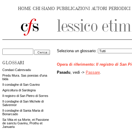
HOME
CHI SIAMO
PUBBLICAZIONI
AUTORI
PERIODICI
Seleziona un glossario:
GLOSSARI
Opera di riferimento:
Il registro di San P
Condaxi Cabrevadu
Pasadu
, vedi ->
Passare
.
Predu Mura. Sas poesias d'una
bida
Il condaghe di San Gavino
Agricoltura di Sardegna
Il registro di San Pietro di Sorres
Il condaghe di San Michele di
Salvennor
Il condaghe di Santa Maria di
Bonarcado
Sa Vitta et sa Morte, et Passione
de sanctu Gavinu, Prothu et
Januariu