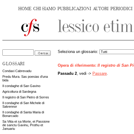
HOME
CHI SIAMO
PUBBLICAZIONI
AUTORI
PERIODICI
Seleziona un glossario:
GLOSSARI
Opera di riferimento:
Il registro di San P
Condaxi Cabrevadu
Passadu 2
, vedi ->
Passare
.
Predu Mura. Sas poesias d'una
bida
Il condaghe di San Gavino
Agricoltura di Sardegna
Il registro di San Pietro di Sorres
Il condaghe di San Michele di
Salvennor
Il condaghe di Santa Maria di
Bonarcado
Sa Vitta et sa Morte, et Passione
de sanctu Gavinu, Prothu et
Januariu