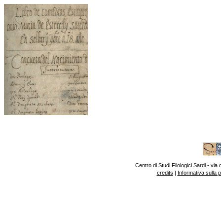
Centro di Studi Filologici Sardi - v
credits
|
Informativa sulla 