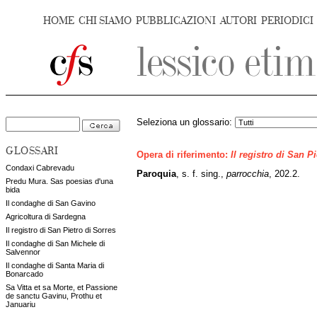
HOME
CHI SIAMO
PUBBLICAZIONI
AUTORI
PERIODICI
Seleziona un glossario:
GLOSSARI
Opera di riferimento:
Il registro di San P
Condaxi Cabrevadu
Paroquia
, s. f. sing.,
parrocchia
, 202.2.
Predu Mura. Sas poesias d'una
bida
Il condaghe di San Gavino
Agricoltura di Sardegna
Il registro di San Pietro di Sorres
Il condaghe di San Michele di
Salvennor
Il condaghe di Santa Maria di
Bonarcado
Sa Vitta et sa Morte, et Passione
de sanctu Gavinu, Prothu et
Januariu