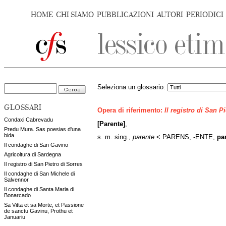
HOME
CHI SIAMO
PUBBLICAZIONI
AUTORI
PERIODICI
Seleziona un glossario:
GLOSSARI
Opera di riferimento:
Il registro di San P
Condaxi Cabrevadu
[Parente]
,
Predu Mura. Sas poesias d'una
bida
s. m. sing.,
parente
< PARENS, -ENTE,
pa
Il condaghe di San Gavino
Agricoltura di Sardegna
Il registro di San Pietro di Sorres
Il condaghe di San Michele di
Salvennor
Il condaghe di Santa Maria di
Bonarcado
Sa Vitta et sa Morte, et Passione
de sanctu Gavinu, Prothu et
Januariu