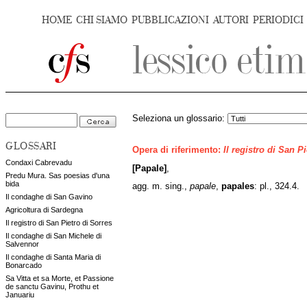
HOME
CHI SIAMO
PUBBLICAZIONI
AUTORI
PERIODICI
Seleziona un glossario:
GLOSSARI
Opera di riferimento:
Il registro di San P
Condaxi Cabrevadu
[Papale]
,
Predu Mura. Sas poesias d'una
bida
agg. m. sing.,
papale
,
papales
: pl., 324.4.
Il condaghe di San Gavino
Agricoltura di Sardegna
Il registro di San Pietro di Sorres
Il condaghe di San Michele di
Salvennor
Il condaghe di Santa Maria di
Bonarcado
Sa Vitta et sa Morte, et Passione
de sanctu Gavinu, Prothu et
Januariu