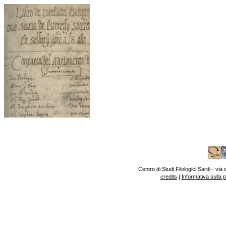
Centro di Studi Filologici Sardi - v
credits
|
Informativa sulla 