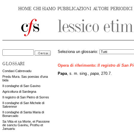
HOME
CHI SIAMO
PUBBLICAZIONI
AUTORI
PERIODICI
Seleziona un glossario:
GLOSSARI
Opera di riferimento:
Il registro di San P
Condaxi Cabrevadu
Papa
, s. m. sing.,
papa
, 270.7.
Predu Mura. Sas poesias d'una
bida
Il condaghe di San Gavino
Agricoltura di Sardegna
Il registro di San Pietro di Sorres
Il condaghe di San Michele di
Salvennor
Il condaghe di Santa Maria di
Bonarcado
Sa Vitta et sa Morte, et Passione
de sanctu Gavinu, Prothu et
Januariu