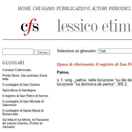
HOME
CHI SIAMO
PUBBLICAZIONI
AUTORI
PERIODICI
Seleziona un glossario:
GLOSSARI
Opera di riferimento:
Il registro di San P
Condaxi Cabrevadu
Palma
,
Predu Mura. Sas poesias d'una
bida
s. f. sing.,
palma
, nella locuzione "su die d
locuzione "sa dominica de parma": 305.2.
Il condaghe di San Gavino
Agricoltura di Sardegna
Il registro di San Pietro di Sorres
Il condaghe di San Michele di
Salvennor
Il condaghe di Santa Maria di
Bonarcado
Sa Vitta et sa Morte, et Passione
de sanctu Gavinu, Prothu et
Januariu