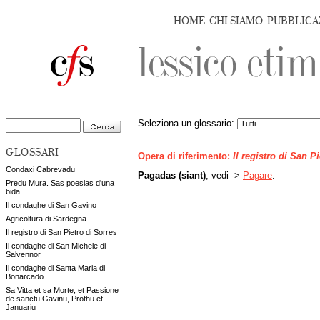
HOME
CHI SIAMO
PUBBLICA
Seleziona un glossario:
GLOSSARI
Opera di riferimento:
Il registro di San P
Condaxi Cabrevadu
Pagadas (siant)
, vedi ->
Pagare
.
Predu Mura. Sas poesias d'una
bida
Il condaghe di San Gavino
Agricoltura di Sardegna
Il registro di San Pietro di Sorres
Il condaghe di San Michele di
Salvennor
Il condaghe di Santa Maria di
Bonarcado
Sa Vitta et sa Morte, et Passione
de sanctu Gavinu, Prothu et
Januariu