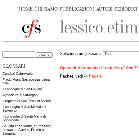
HOME
CHI SIAMO
PUBBLICAZIONI
AUTORI
PERIODICI
Seleziona un glossario:
GLOSSARI
Opera di riferimento:
Il registro di San P
Condaxi Cabrevadu
Pachet
, vedi ->
Pagare
.
Predu Mura. Sas poesias d'una
bida
Il condaghe di San Gavino
Agricoltura di Sardegna
Il registro di San Pietro di Sorres
Il condaghe di San Michele di
Salvennor
Il condaghe di Santa Maria di
Bonarcado
Sa Vitta et sa Morte, et Passione
de sanctu Gavinu, Prothu et
Januariu