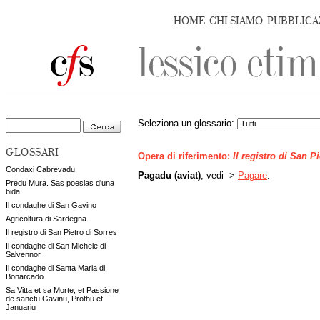
HOME
CHI SIAMO
PUBBLICA
Seleziona un glossario:
GLOSSARI
Opera di riferimento:
Il registro di San P
Condaxi Cabrevadu
Pagadu (aviat)
, vedi ->
Pagare
.
Predu Mura. Sas poesias d'una
bida
Il condaghe di San Gavino
Agricoltura di Sardegna
Il registro di San Pietro di Sorres
Il condaghe di San Michele di
Salvennor
Il condaghe di Santa Maria di
Bonarcado
Sa Vitta et sa Morte, et Passione
de sanctu Gavinu, Prothu et
Januariu