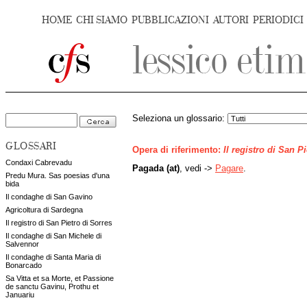
HOME
CHI SIAMO
PUBBLICAZIONI
AUTORI
PERIODICI
Seleziona un glossario:
GLOSSARI
Opera di riferimento:
Il registro di San P
Condaxi Cabrevadu
Pagada (at)
, vedi ->
Pagare
.
Predu Mura. Sas poesias d'una
bida
Il condaghe di San Gavino
Agricoltura di Sardegna
Il registro di San Pietro di Sorres
Il condaghe di San Michele di
Salvennor
Il condaghe di Santa Maria di
Bonarcado
Sa Vitta et sa Morte, et Passione
de sanctu Gavinu, Prothu et
Januariu