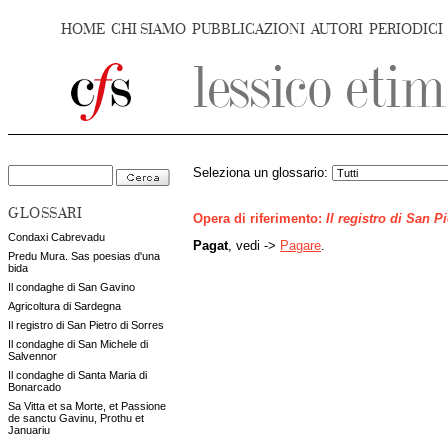
HOME
CHI SIAMO
PUBBLICAZIONI
AUTORI
PERIODICI
Seleziona un glossario:
GLOSSARI
Opera di riferimento:
Il registro di San P
Condaxi Cabrevadu
Pagat
, vedi ->
Pagare
.
Predu Mura. Sas poesias d'una
bida
Il condaghe di San Gavino
Agricoltura di Sardegna
Il registro di San Pietro di Sorres
Il condaghe di San Michele di
Salvennor
Il condaghe di Santa Maria di
Bonarcado
Sa Vitta et sa Morte, et Passione
de sanctu Gavinu, Prothu et
Januariu