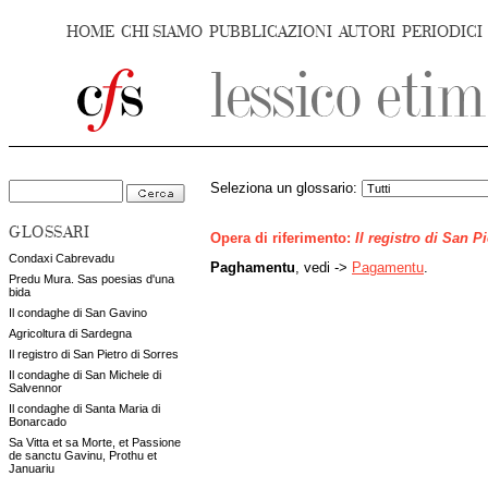
HOME
CHI SIAMO
PUBBLICAZIONI
AUTORI
PERIODICI
Seleziona un glossario:
GLOSSARI
Opera di riferimento:
Il registro di San P
Condaxi Cabrevadu
Paghamentu
, vedi ->
Pagamentu
.
Predu Mura. Sas poesias d'una
bida
Il condaghe di San Gavino
Agricoltura di Sardegna
Il registro di San Pietro di Sorres
Il condaghe di San Michele di
Salvennor
Il condaghe di Santa Maria di
Bonarcado
Sa Vitta et sa Morte, et Passione
de sanctu Gavinu, Prothu et
Januariu