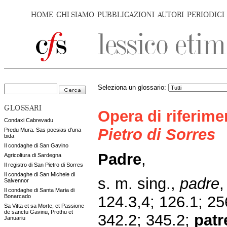
HOME
CHI SIAMO
PUBBLICAZIONI
AUTORI
PERIODICI
Seleziona un glossario:
GLOSSARI
Opera di riferim
Condaxi Cabrevadu
Pietro di Sorres
Predu Mura. Sas poesias d'una
bida
Il condaghe di San Gavino
Padre
,
Agricoltura di Sardegna
Il registro di San Pietro di Sorres
Il condaghe di San Michele di
s. m. sing.,
padre
,
Salvennor
Il condaghe di Santa Maria di
Bonarcado
124.3,4; 126.1; 25
Sa Vitta et sa Morte, et Passione
de sanctu Gavinu, Prothu et
342.2; 345.2;
patr
Januariu