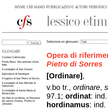
HOME
CHI SIAMO
PUBBLICAZIONI
AUTORI
PERIODICI
Seleziona un glossario:
GLOSSARI
Opera di riferim
Condaxi Cabrevadu
Pietro di Sorres
Predu Mura. Sas poesias d'una
bida
Il condaghe di San Gavino
[Ordinare]
,
Agricoltura di Sardegna
Il registro di San Pietro di Sorres
Il condaghe di San Michele di
v.bo tr.,
ordinare
,
s
Salvennor
Il condaghe di Santa Maria di
Bonarcado
97.1;
ordinat
: ind
Sa Vitta et sa Morte, et Passione
de sanctu Gavinu, Prothu et
hordinamus
: ind.
Januariu