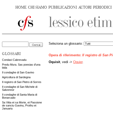
HOME
CHI SIAMO
PUBBLICAZIONI
AUTORI
PERIODICI
Seleziona un glossario:
GLOSSARI
Opera di riferimento:
Il registro di San P
Condaxi Cabrevadu
Oquisit
, vedi ->
Oquier
.
Predu Mura. Sas poesias d'una
bida
Il condaghe di San Gavino
Agricoltura di Sardegna
Il registro di San Pietro di Sorres
Il condaghe di San Michele di
Salvennor
Il condaghe di Santa Maria di
Bonarcado
Sa Vitta et sa Morte, et Passione
de sanctu Gavinu, Prothu et
Januariu