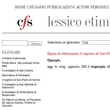
HOME
CHI SIAMO
PUBBLICAZIONI
AUTORI
PERIODICI
Seleziona un glossario:
GLOSSARI
Opera di riferimento:
Il registro di San P
Condaxi Cabrevadu
Oposytu
,
Predu Mura. Sas poesias d'una
bida
agg. m. sing.,
opposto
, 293.3;
hoposytu
: 6
Il condaghe di San Gavino
Agricoltura di Sardegna
Il registro di San Pietro di Sorres
Il condaghe di San Michele di
Salvennor
Il condaghe di Santa Maria di
Bonarcado
Sa Vitta et sa Morte, et Passione
de sanctu Gavinu, Prothu et
Januariu