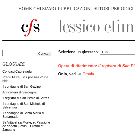
HOME
CHI SIAMO
PUBBLICAZIONI
AUTORI
PERIODICI
Seleziona un glossario:
GLOSSARI
Opera di riferimento:
Il registro di San P
Condaxi Cabrevadu
Onia
, vedi ->
Omnia
.
Predu Mura. Sas poesias d'una
bida
Il condaghe di San Gavino
Agricoltura di Sardegna
Il registro di San Pietro di Sorres
Il condaghe di San Michele di
Salvennor
Il condaghe di Santa Maria di
Bonarcado
Sa Vitta et sa Morte, et Passione
de sanctu Gavinu, Prothu et
Januariu