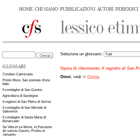
HOME
CHI SIAMO
PUBBLICAZIONI
AUTORI
PERIODICI
Seleziona un glossario:
GLOSSARI
Opera di riferimento:
Il registro di San P
Condaxi Cabrevadu
Omni
, vedi ->
Omnia
.
Predu Mura. Sas poesias d'una
bida
Il condaghe di San Gavino
Agricoltura di Sardegna
Il registro di San Pietro di Sorres
Il condaghe di San Michele di
Salvennor
Il condaghe di Santa Maria di
Bonarcado
Sa Vitta et sa Morte, et Passione
de sanctu Gavinu, Prothu et
Januariu