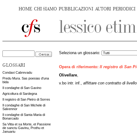
HOME
CHI SIAMO
PUBBLICAZIONI
AUTORI
PERIODICI
Seleziona un glossario:
GLOSSARI
Opera di riferimento:
Il registro di San P
Condaxi Cabrevadu
Olivellare
,
Predu Mura. Sas poesias d'una
bida
v.bo intr. inf.,
affittare con contratto di livello
Il condaghe di San Gavino
Agricoltura di Sardegna
Il registro di San Pietro di Sorres
Il condaghe di San Michele di
Salvennor
Il condaghe di Santa Maria di
Bonarcado
Sa Vitta et sa Morte, et Passione
de sanctu Gavinu, Prothu et
Januariu