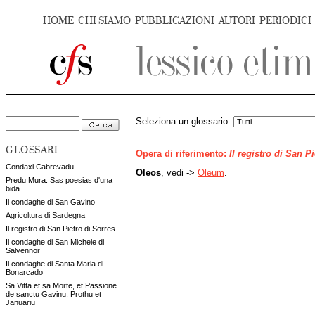
HOME
CHI SIAMO
PUBBLICAZIONI
AUTORI
PERIODICI
Seleziona un glossario:
GLOSSARI
Opera di riferimento:
Il registro di San P
Condaxi Cabrevadu
Oleos
, vedi ->
Oleum
.
Predu Mura. Sas poesias d'una
bida
Il condaghe di San Gavino
Agricoltura di Sardegna
Il registro di San Pietro di Sorres
Il condaghe di San Michele di
Salvennor
Il condaghe di Santa Maria di
Bonarcado
Sa Vitta et sa Morte, et Passione
de sanctu Gavinu, Prothu et
Januariu