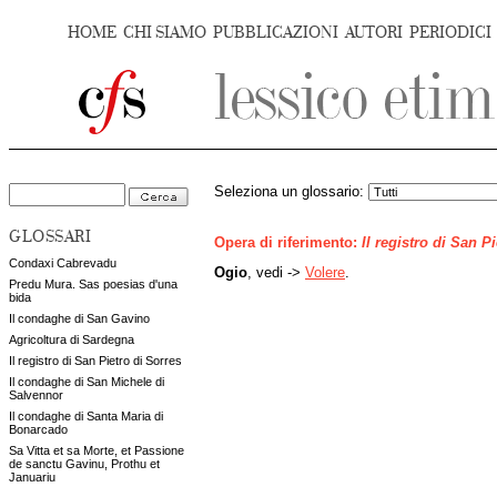
HOME
CHI SIAMO
PUBBLICAZIONI
AUTORI
PERIODICI
Seleziona un glossario:
GLOSSARI
Opera di riferimento:
Il registro di San P
Condaxi Cabrevadu
Ogio
, vedi ->
Volere
.
Predu Mura. Sas poesias d'una
bida
Il condaghe di San Gavino
Agricoltura di Sardegna
Il registro di San Pietro di Sorres
Il condaghe di San Michele di
Salvennor
Il condaghe di Santa Maria di
Bonarcado
Sa Vitta et sa Morte, et Passione
de sanctu Gavinu, Prothu et
Januariu