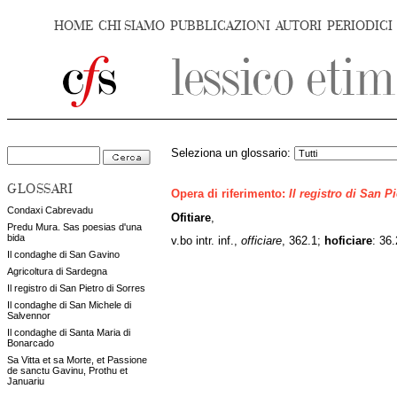
HOME
CHI SIAMO
PUBBLICAZIONI
AUTORI
PERIODICI
Seleziona un glossario:
GLOSSARI
Opera di riferimento:
Il registro di San P
Condaxi Cabrevadu
Ofitiare
,
Predu Mura. Sas poesias d'una
bida
v.bo intr. inf.,
officiare
,
362.1;
hoficiare
: 36.
Il condaghe di San Gavino
Agricoltura di Sardegna
Il registro di San Pietro di Sorres
Il condaghe di San Michele di
Salvennor
Il condaghe di Santa Maria di
Bonarcado
Sa Vitta et sa Morte, et Passione
de sanctu Gavinu, Prothu et
Januariu