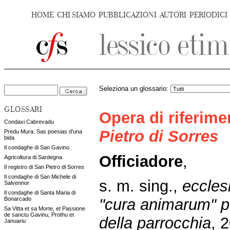
HOME
CHI SIAMO
PUBBLICAZIONI
AUTORI
PERIODICI
Seleziona un glossario:
GLOSSARI
Opera di riferim
Condaxi Cabrevadu
Pietro di Sorres
Predu Mura. Sas poesias d'una
bida
Il condaghe di San Gavino
Officiadore
,
Agricoltura di Sardegna
Il registro di San Pietro di Sorres
Il condaghe di San Michele di
s. m. sing.,
ecclesi
Salvennor
Il condaghe di Santa Maria di
Bonarcado
"cura animarum" p
Sa Vitta et sa Morte, et Passione
de sanctu Gavinu, Prothu et
della parrocchia
, 
Januariu