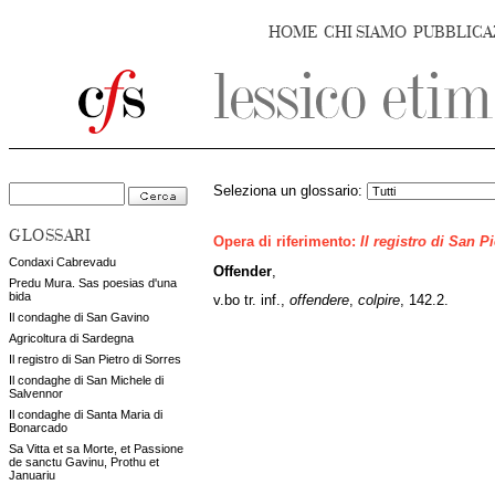
HOME
CHI SIAMO
PUBBLICA
Seleziona un glossario:
GLOSSARI
Opera di riferimento:
Il registro di San P
Condaxi Cabrevadu
Offender
,
Predu Mura. Sas poesias d'una
bida
v.bo tr. inf.,
offendere
,
colpire
, 142.2.
Il condaghe di San Gavino
Agricoltura di Sardegna
Il registro di San Pietro di Sorres
Il condaghe di San Michele di
Salvennor
Il condaghe di Santa Maria di
Bonarcado
Sa Vitta et sa Morte, et Passione
de sanctu Gavinu, Prothu et
Januariu