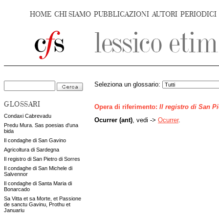
HOME
CHI SIAMO
PUBBLICAZIONI
AUTORI
PERIODICI
Seleziona un glossario:
GLOSSARI
Opera di riferimento:
Il registro di San P
Condaxi Cabrevadu
Ocurrer (ant)
, vedi ->
Ocurrer
.
Predu Mura. Sas poesias d'una
bida
Il condaghe di San Gavino
Agricoltura di Sardegna
Il registro di San Pietro di Sorres
Il condaghe di San Michele di
Salvennor
Il condaghe di Santa Maria di
Bonarcado
Sa Vitta et sa Morte, et Passione
de sanctu Gavinu, Prothu et
Januariu